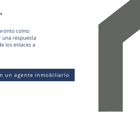
.
 pronto como
r una respuesta
de los enlaces a
n un agente inmobiliario