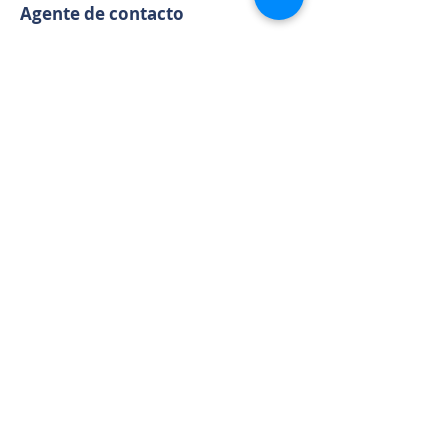
Agente de contacto
Harold Miller
337-802-5078
hmiller@lbmoffet.c
om